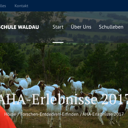
lles
Kontakt
Start
Über Uns
Schulleben
AHA-Erlebnisse 201
Home
/
Forschen-Entdecken-Erfinden
/
AHA-Erlebnisse 2017