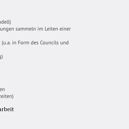
dell)
hrungen sammeln im Leiten einer
(u.a. in Form des Councils und
g)
len
eiten)
arbeit