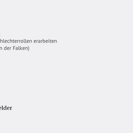
k
lechterrollen erarbeiten
n der Falken)
elder