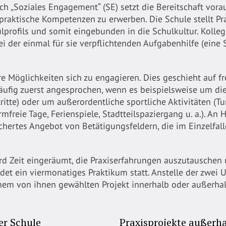
h „Soziales Engagement“ (SE) setzt die Bereitschaft vora
aktische Kompetenzen zu erwerben. Die Schule stellt Prax
hulprofils und somit eingebunden in die Schulkultur. Koll
i der einmal für sie verpflichtenden Aufgabenhilfe (eine
 Möglichkeiten sich zu engagieren. Dies geschieht auf fre
fig zuerst angesprochen, wenn es beispielsweise um die
tritte) oder um außerordentliche sportliche Aktivitäten (Tu
mfreie Tage, Ferienspiele, Stadtteilspaziergang u. a.). An
ächertes Angebot von Betätigungsfeldern, die im Einzelfal
rd Zeit eingeräumt, die Praxiserfahrungen auszutauschen 
det ein viermonatiges Praktikum statt. Anstelle der zwei 
einem von ihnen gewählten Projekt innerhalb oder außerhal
er Schule
Praxisprojekte außerha