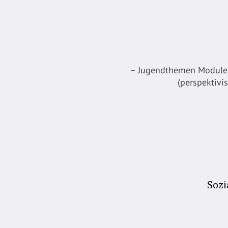
– Jugendthemen Module w
(perspektivi
Sozi