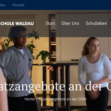
lles
Kontakt
Start
Über Uns
Schulleben
atzangebote an der
Home
/
Zusatzangebote an der OSW