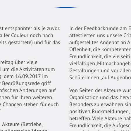
t entspannter als je zuvor.
In der Feedbackrunde am E
aller Couleur noch nach
attestierten uns unsere Crit
its gestartete) und für das
aufgestelltes Angebot an A
Offenheit, die kompetenten
Freundlichkeit, die vielsei
reitag über viele
vielfältigen ‚Mitmachangebo
 um die Aktivitäten zum
Gestaltungen und vor alle
, dem 16.09.2017 im
SchülerInnen „auf Augenhö
r Begrüßungsrede griff
rafischen Änderungen auf
Von Seiten der Akteure wu
nnen für ihren weiteren
Organisation und das herv
e Chancen stehen für euch
Besonders zu erwähnen sind
“
positiven Rückmeldungen, 
betreffen. Viele Akteure ha
 Akteure (Betriebe,
Freundlichkeit, die Aufgesc