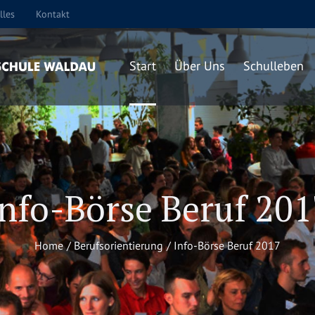
lles
Kontakt
Start
Über Uns
Schulleben
Info-Börse Beruf 201
Home
/
Berufsorientierung
/
Info-Börse Beruf 2017