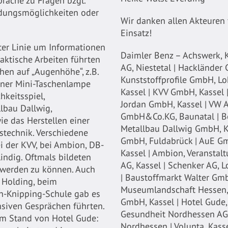
präche zu Fragen bzgl.
ldungsmöglichkeiten oder
Wir danken allen Akteuren 
Einsatz!
ster Linie um Informationen
Daimler Benz – Achswerk, K
aktische Arbeiten führten
AG, Niestetal | Hackländer
hen auf „Augenhöhe“, z.B.
Kunststoffprofile GmbH, L
iner Mini-Taschenlampe
Kassel | KVV GmbH, Kassel 
hkeitsspiel,
Jordan GmbH, Kassel | VW 
lbau Dallwig,
GmbH&Co.KG, Baunatal | Bo
e das Herstellen einer
Metallbau Dallwig GmbH, Ka
stechnik. Verschiedene
GmbH, Fuldabrück | AuE Gm
i der KVV, bei Ambion, DB-
Kassel | Ambion, Veranstal
indig. Oftmals bildeten
AG, Kassel | Schenker AG, 
 werden zu können. Auch
| Baustoffmarkt Walter Gm
 Holding, beim
Museumlandschaft Hessen, 
h-Knipping-Schule gab es
GmbH, Kassel | Hotel Gude, 
ensiven Gesprächen führten.
Gesundheit Nordhessen AG 
 am Stand von Hotel Gude:
Nordhessen | Volunta, Kasse