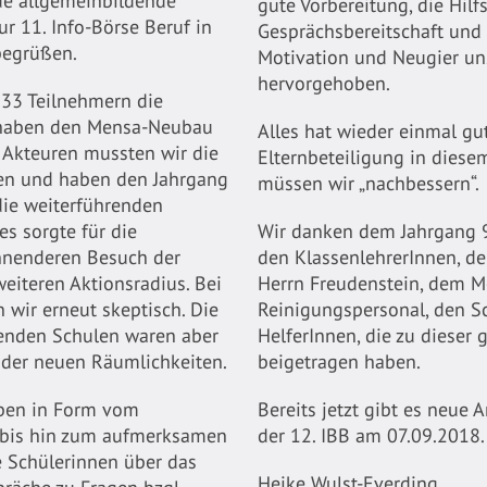
de allgemeinbildende
gute Vorbereitung, die Hilfs
r 11. Info-Börse Beruf in
Gesprächsbereitschaft und 
begrüßen.
Motivation und Neugier un
hervorgehoben.
 33 Teilnehmern die
 haben den Mensa-Neubau
Alles hat wieder einmal gut
1 Akteuren mussten wir die
Elternbeteiligung in diesem
en und haben den Jahrgang
müssen wir „nachbessern“.
die weiterführenden
s sorgte für die
Wir danken dem Jahrgang 9 
nnenderen Besuch der
den KlassenlehrerInnen, d
eiteren Aktionsradius. Bei
Herrn Freudenstein, dem M
 wir erneut skeptisch. Die
Reinigungspersonal, den S
enden Schulen waren aber
HelferInnen, die zu dieser
l. der neuen Räumlichkeiten.
beigetragen haben.
eiben in Form vom
Bereits jetzt gibt es neue 
 bis hin zum aufmerksamen
der 12. IBB am 07.09.2018.
e Schülerinnen über das
Heike Wulst-Everding