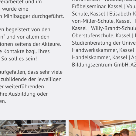
verarbeitet und im
Fröbelseminar, Kassel | Vol
 wurde eine
Schule, Kassel | Elisabeth-
m Minibagger durchgeführt.
von-Miller-Schule, Kassel |
Kassel | Willy-Brandt-Schule
en begeistert von den
Oberstufenschule, Kassel |
n“ und vor allem den
Studienberatung der Univers
ionen seitens der Akteure.
Handwerkskammer, Kassel |
 Kontakte bzgl. ihres
Handelskammer, Kassel | Age
So soll es sein!
Bildungszentrum GmbH, AZU
aufgefallen, dass sehr viele
zubildende der jeweiligen
er weiterführenden
ihre Ausbildung oder
en.