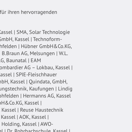
für ihren hervorragenden
assel | SMA, Solar Technologie
 GmbH, Kassel | Technoform-
ohfelden | Hübner GmbH&Co.KG,
| B.Braun AG, Melsungen | W.L.
AG, Baunatal | EAM
mbardier AG – Lokbau, Kassel |
ssel | SPIE-Fleischhauer
bH, Kassel | Quindata, GmbH,
tungstechnik, Kaufungen | Lindig
Lohfelden | Hermanns AG, Kassel
bH&Co.KG, Kassel |
Kassel | Reuse Haustechnik
Kassel | AOK, Kassel |
Holding, Kassel | AWO-
l | Dr. Rohrbachschule, Kassel |