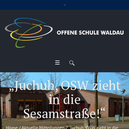
„Juchuh, OSW zieht
in die
Sesamstraße!“
Home
/
Aktuelle Mitteilungen
/
„Juchuh, OSW zieht in die